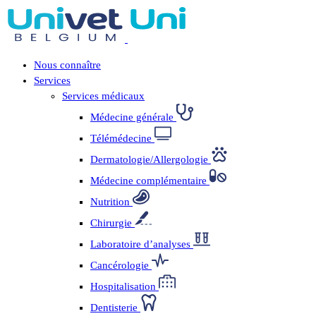
Nous connaître
Services
Services médicaux
Médecine générale
Télémédecine
Dermatologie/Allergologie
Médecine complémentaire
Nutrition
Chirurgie
Laboratoire d’analyses
Cancérologie
Hospitalisation
Dentisterie