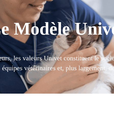
e Modèle Univ
eurs, les valeurs Univet constituent le soc
 équipes vétérinaires et, plus largement, de