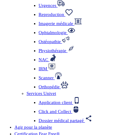
Urgences
Reproduction
Imagerie médicale
Ophtalmologie
Ostéopathie
Physiothérapie
NAC
IRM
Scanner
Orthopédie
Services Univet
Application client
Click and Collect
Dossier médical partagé
Agir pour la planète
Certification Fear Free®