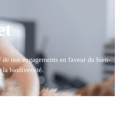
et
le de nos engagements en faveur du bien-
 la biodiversité.