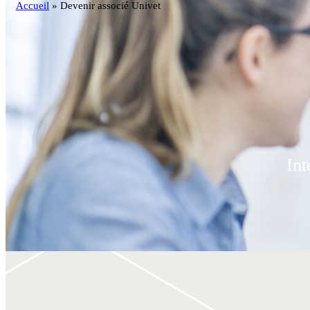
Accueil
»
Devenir associé Univet
Int