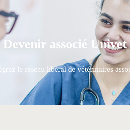
Devenir associé Univet
égrez le réseau libéral de vétérinaires asso