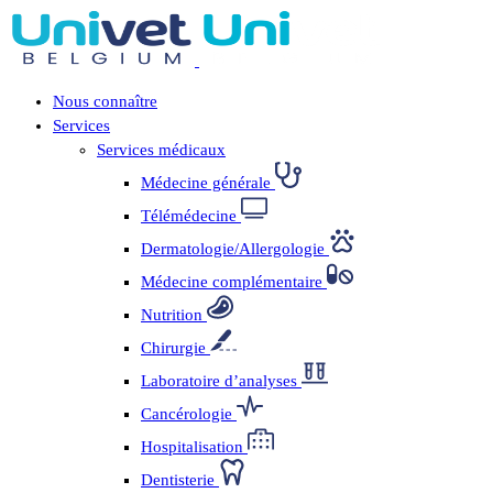
Nous connaître
Services
Services médicaux
Médecine générale
Télémédecine
Dermatologie/Allergologie
Médecine complémentaire
Nutrition
Chirurgie
Laboratoire d’analyses
Cancérologie
Hospitalisation
Dentisterie