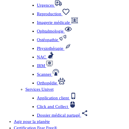
Urgences
Reproduction
Imagerie médicale
Ophtalmologie
Ostéopathie
Physiothérapie
NAC
IRM
Scanner
Orthopédie
Services Univet
Application client
Click and Collect
Dossier médical partagé
Agir pour la planète
Certification Fear Free®