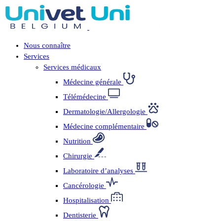
Nous connaître
Services
Services médicaux
Médecine générale
Télémédecine
Dermatologie/Allergologie
Médecine complémentaire
Nutrition
Chirurgie
Laboratoire d’analyses
Cancérologie
Hospitalisation
Dentisterie