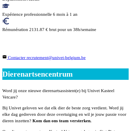
Expérience professionnelle
6 mois à 1 an
Rémunération
2131.87 € brut pour un 38h/semaine
En savoir plus sur cette offre ou parlez de votre projet professionnel
N'hésitez pas à contacter nos chargées de recrutement
Contacter
recrutement@univet-belgium.be
Dierenartsencentrum
Word jij onze nieuwe dierenartsassistent(e) bij Univet Kasteel
Vetcare?
Bij Univet geloven we dat elk dier de beste zorg verdient. Word jij
elke dag gedreven door deze overtuiging en wil je jouw passie voor
dieren inzetten?
Kom dan ons team versterken.