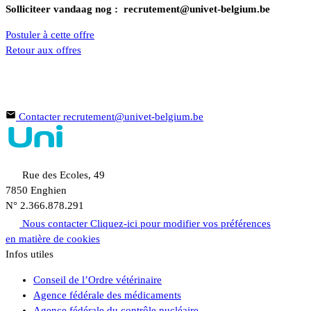
Solliciteer vandaag nog :
recrutement@univet-belgium.be
Postuler à cette offre
Retour aux offres
En savoir plus sur cette offre ou parlez de votre projet professionnel
N'hésitez pas à contacter nos chargées de recrutement
Contacter
recrutement@univet-belgium.be
Rue des Ecoles, 49
7850 Enghien
N° 2.366.878.291
Nous contacter
Cliquez-ici pour modifier vos préférences
en matière de cookies
Infos utiles
Conseil de l’Ordre vétérinaire
Agence fédérale des médicaments
Agence fédérale du contrôle nucléaire