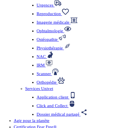
Urgences
Reproduction
Imagerie médicale
Ophtalmologie
Ostéopathie
Physiothérapie
NAC
IRM
Scanner
Orthopédie
Services Univet
Application client
Click and Collect
Dossier médical partagé
Agir pour la planète
Certification Fear Free®