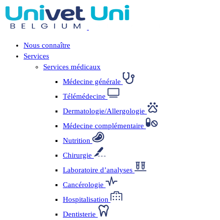
Nous connaître
Services
Services médicaux
Médecine générale
Télémédecine
Dermatologie/Allergologie
Médecine complémentaire
Nutrition
Chirurgie
Laboratoire d’analyses
Cancérologie
Hospitalisation
Dentisterie