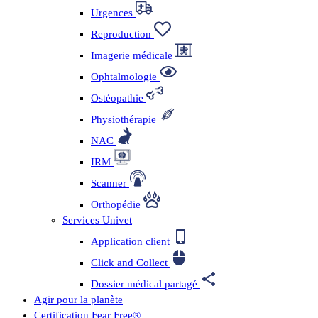
Urgences
Reproduction
Imagerie médicale
Ophtalmologie
Ostéopathie
Physiothérapie
NAC
IRM
Scanner
Orthopédie
Services Univet
Application client
Click and Collect
Dossier médical partagé
Agir pour la planète
Certification Fear Free®