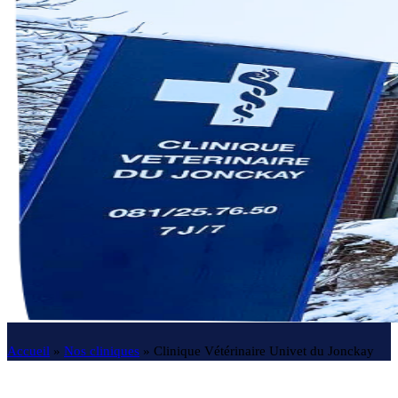
Accueil
»
Nos cliniques
»
Clinique Vétérinaire Univet du Jonckay